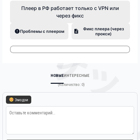
Плеер в РФ работает только с VPN или
через фикс
Фикс плеера (через
Проблемы с плеером
バーン
прокси)
サッ
НОВЫЕ
ИНТЕРЕСНЫЕ
(Количество: 0)
Эмодзи
バー