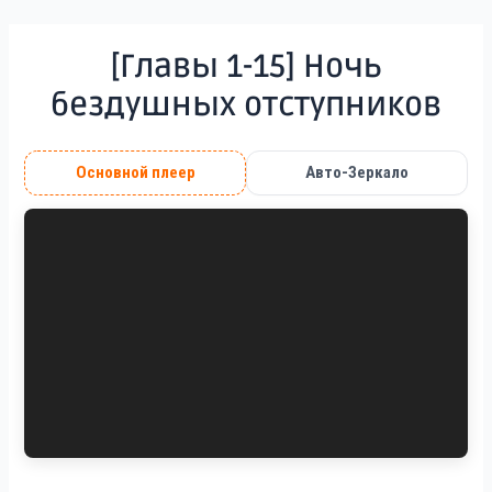
Перейти
к
[Главы 1-15] Ночь
содержимому
бездушных отступников
シーン
Основной плеер
Авто-Зеркало
シーン
ズアッ
サッ