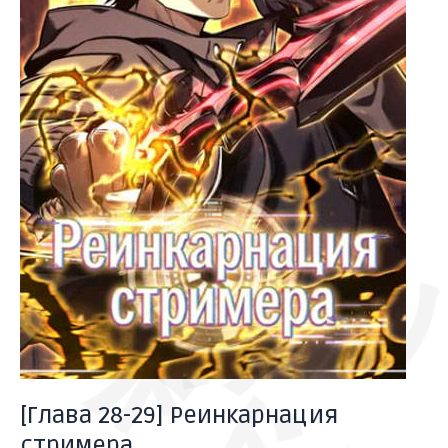
バーン
ドン
ズア
ドドドド
[Глава 28-29] Реинкарнация
стримера