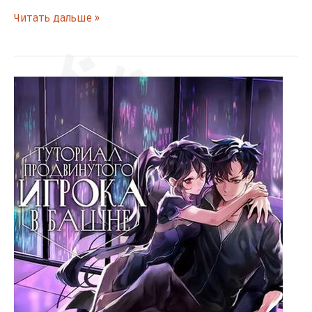
Читать дальше »
ドドドド
[Глава
サッ
53]
Туториал
продвинутого
игрока
в
башне