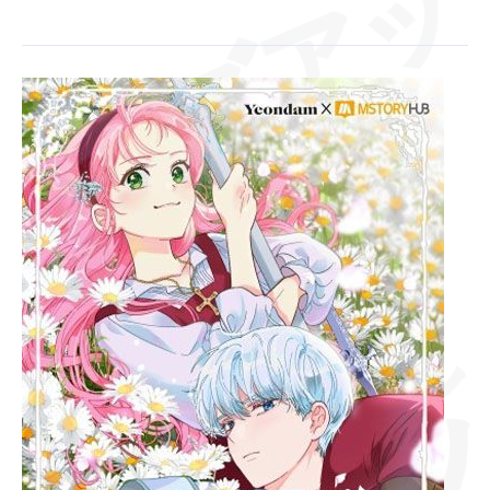
ズアッ
サッ
[Главы
18]
Привилегия
попаданки
サッ