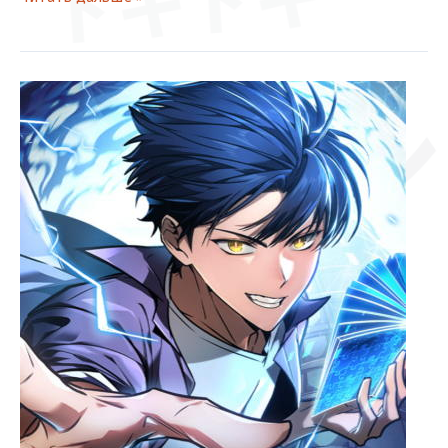
ドキドキ
[Главы
21-
ド
25]
Мой
личный
гайд
по
ゴゴゴ
выживанию
в
башне