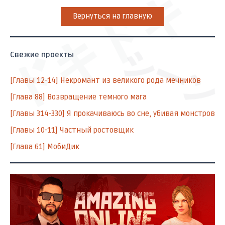
ドキドキ
Вернуться на главную
シーン
Свежие проекты
[Главы 12-14] Некромант из великого рода мечников
[Глава 88] Возвращение темного мага
[Главы 314-330] Я прокачиваюсь во сне, убивая монстров
[Главы 10-11] Частный ростовщик
[Глава 61] МобиДик