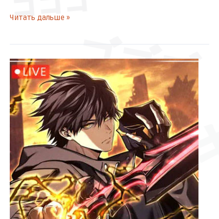
ゴゴゴ
Читать дальше »
ゴゴゴ
[Глава
1-
2]
Реинкарнация
стримера
ドキド