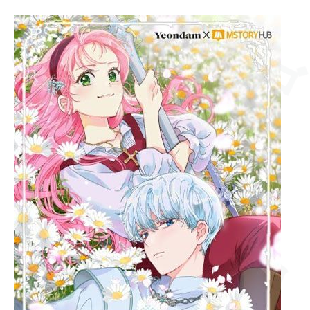
ゴゴゴ
[Главы
シーン
1-
15]
Привилегия
попаданки
ゴゴゴ
ズアッ