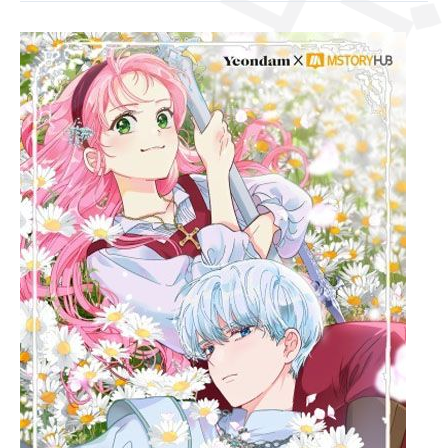
[Главы
16-
17]
Привилегия
попаданки
シーン
サッ