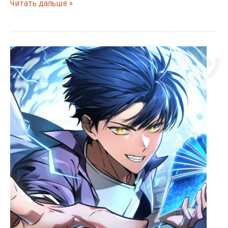
Читать дальше »
ズアッ
[Главы
31-
35]
Мой
ゴゴゴ
личный
гайд
по
выживанию
в
башне