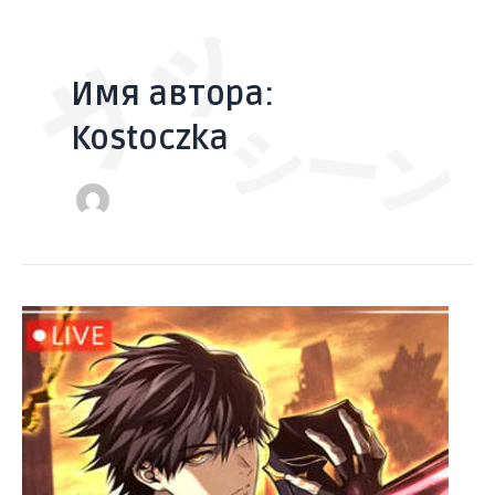
サッ
Перейти
Постраничная
к
навигация
содержимому
записи
Имя автора:
Kostoczka
シーン
[Глава
28-
29]
Реинкарнация
стримера