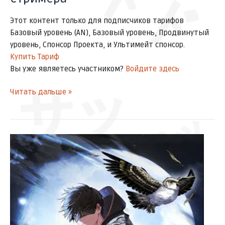
Этот контент только для подписчиков тарифов
Базовый уровень (AN), Базовый уровень, Продвинутый
уровень, Спонсор Проекта, и Ультимейт спонсор.
Купить Тариф
Вы уже являетесь участником?
Войдите здесь
サッ
Читать дальше »
ズアッ
[Главы
1-
15]
Ночь
бездушных
отступников