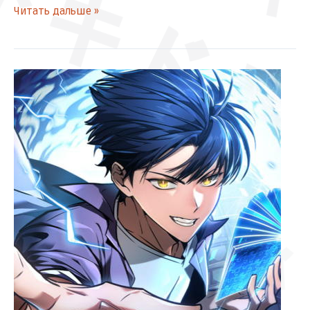
ドキドキ
Читать дальше »
[Главы
43-
44]
Мой
личный
гайд
ドドドド
по
выживанию
в
башне
ゴゴゴ