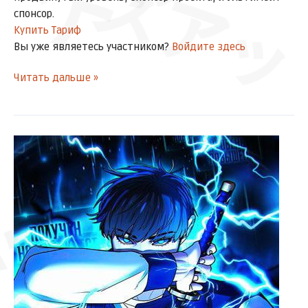
ズアッ
спонсор.
Купить Тариф
Вы уже являетесь участником?
Войдите здесь
Читать дальше »
[Главы
146-
バーン
147]
Реалити
ドドドド
квест