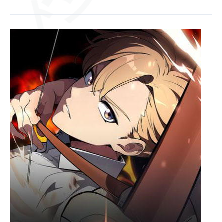
ドン
[Главы
97-
98]
Руководство
по
ドキドキ
выживанию
в
Академии
ゴゴゴ