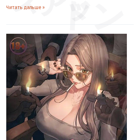
ズアッ
ドン
Читать дальше »
[Глава
59]
МобиДик
ゴゴゴ