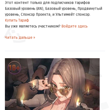
Этот контент только для подписчиков тарифов
Базовый уровень (AN), Базовый уровень, Продвинутый
уровень, Спонсор Проекта, и Ультимейт спонсор.
Купить Тариф
Вы уже являетесь участником?
Войдите здесь
ドン
Читать дальше »
ドドドド
[Глава
ドキ
61]
МобиДик