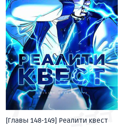
ドドドド
バーン
ゴゴゴ
[Главы 148-149] Реалити квест