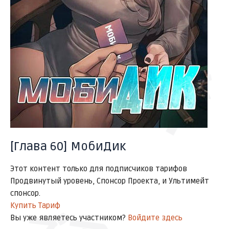
ゴゴゴ
ドキドキ
[Глава 60] МобиДик
Этот контент только для подписчиков тарифов
Продвинутый уровень, Спонсор Проекта, и Ультимейт
спонсор.
Купить Тариф
Вы уже являетесь участником?
Войдите здесь