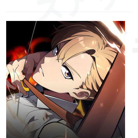
ズアッ
ドキド
[Главы
99-
100]
Руководство
по
выживанию
в
Академии
バーン