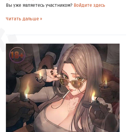
Вы уже являетесь участником?
Войдите здесь
Читать дальше »
ドドドド
[Глава
ドキドキ
60]
МобиДик