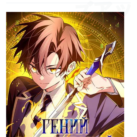
ズアッ
バーン
[Глава
94-
95]
Гений
магической
академии
ドン
シーン