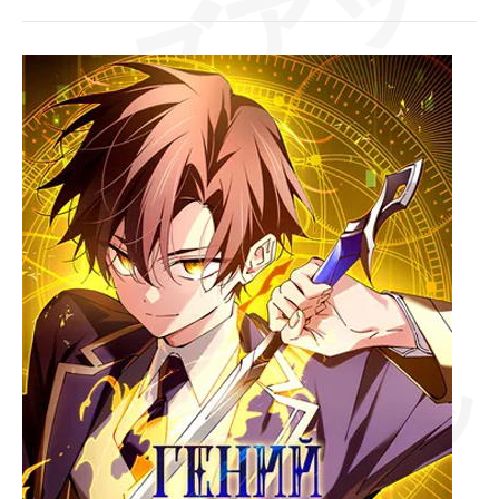
ズアッ
[Глава
96-
97]
Гений
ドン
магической
академии
サッ