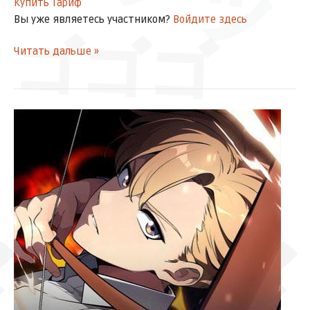
Купить Тариф
Вы уже являетесь участником?
Войдите здесь
ゴゴゴ
Читать дальше »
[Главы
101-
102]
Руководство
по
выживанию
в
ゴゴゴ
ドドドド
Академии