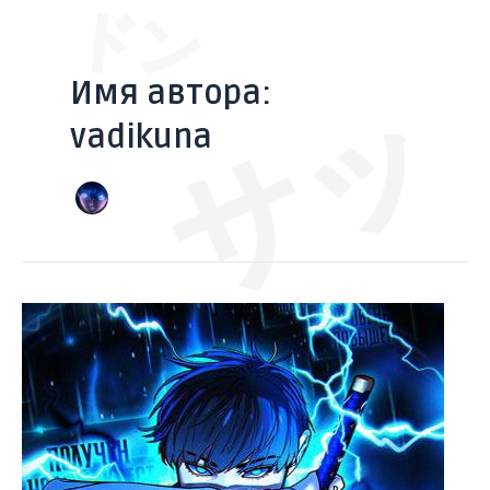
ドン
Перейти
Постраничная
к
навигация
содержимому
записи
Имя автора:
サッ
vadikuna
ズアッ
[Главы
148-
149]
Реалити
квест